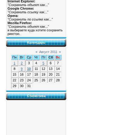
Internet Explorer:
"Сохранить объект как..."
Google Chrome:
"Сохранить ссылку как..."
Opera:
"Сохранить по ссылке как..."
Mozilla Firefox:
"Сохранить объект как..."
и выбираете куда хотите сохранить
рингтон.
Календарь
«
Август 2011
»
Пн
Вт
Ср
Чт
Пт
Сб
Вс
1
2
3
4
5
6
7
8
9
10
11
12
13
14
15
16
17
18
19
20
21
22
23
24
25
26
27
28
29
30
31
Статистика