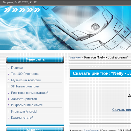
Вторник, 04.08.2026, 21:12
Главная
» Рингтон "Nelly - Just a dream"
Меню сайта
Главная
Скачать рингтон: "Nelly - J
Top 100 Рингтонов
Музыка на телефон
ХИТовые рингтоны
Рингтоны пользователей
Д
Заказать рингтон
Информация о сайте
Скачать рин
Игры для Android
Каталог статей
Категории
Категория
:
Зарубежные
|
Просмотров
: 3984 |
Рей