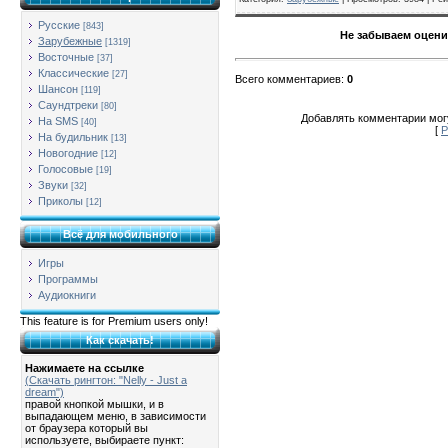
Русские
[843]
Не забываем оцени
Зарубежные
[1319]
Восточные
[37]
Классические
[27]
Всего комментариев
:
0
Шансон
[119]
Саундтреки
[80]
Добавлять комментарии могу
На SMS
[40]
[
Р
На будильник
[13]
Новогодние
[12]
Голосовые
[19]
Звуки
[32]
Приколы
[12]
Всё для мобильного
Игры
Программы
Аудиокниги
This feature is for Premium users only!
Как скачать!
Нажимаете на ссылке
(Скачать рингтон: "Nelly - Just a
dream")
правой кнопкой мышки, и в
выпадающем меню, в зависимости
от браузера который вы
используете, выбираете пункт: