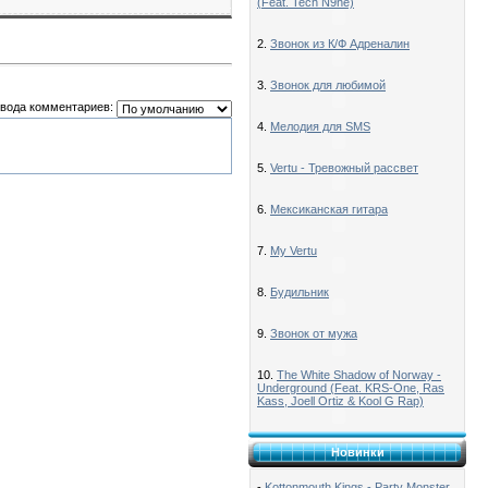
(Feat. Tech N9ne)
2.
Звонок из К/Ф Адреналин
3.
Звонок для любимой
вода комментариев:
4.
Мелодия для SMS
5.
Vertu - Тревожный рассвет
6.
Мексиканская гитара
7.
My Vertu
8.
Будильник
9.
Звонок от мужа
10.
The White Shadow of Norway -
Underground (Feat. KRS-One, Ras
Kass, Joell Ortiz & Kool G Rap)
Новинки
-
Kottonmouth Kings - Party Monster