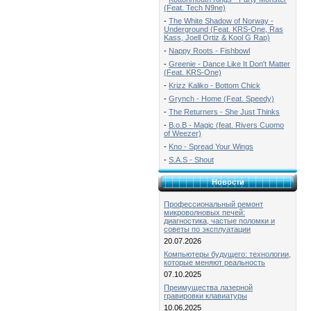
(Feat. Tech N9ne)
-
The White Shadow of Norway -
Underground (Feat. KRS-One, Ras
Kass, Joell Ortiz & Kool G Rap)
-
Nappy Roots - Fishbowl
-
Greenie - Dance Like It Don't Matter
(Feat. KRS-One)
-
Krizz Kaliko - Bottom Chick
-
Grynch - Home (Feat. Speedy)
-
The Returners - She Just Thinks
-
B.o.B - Magic (feat. Rivers Cuomo
of Weezer)
-
Kno - Spread Your Wings
-
S.A.S - Shout
Новости
Профессиональный ремонт
микроволновых печей:
диагностика, частые поломки и
советы по эксплуатации
20.07.2026
Компьютеры будущего: технологии,
которые меняют реальность
07.10.2025
Преимущества лазерной
гравировки клавиатуры
10.06.2025