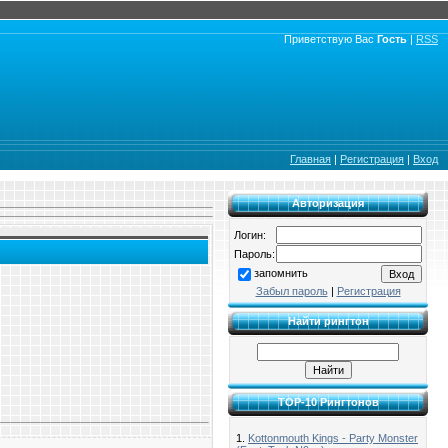
Приветствую Вас
Гость
|
RSS
Главная
|
Регистрация
|
Вход
Авторизация
Логин:
Пароль:
запомнить
Забыл пароль
|
Регистрация
Найти рингтон
TOP-10 Рингтонов
1.
Kottonmouth Kings - Party Monster