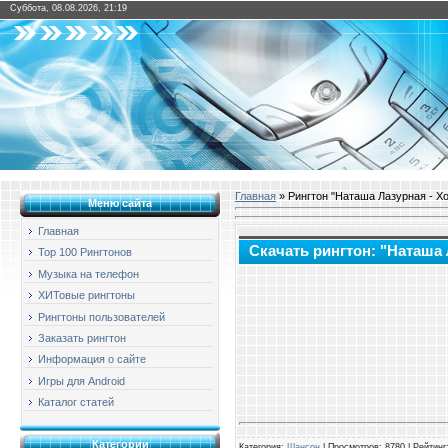
Суббота, 08.08.2026, 21:19
Главная
» Рингтон "Наташа Лазурная - Хо
Меню сайта
Главная
Скачать рингтон: "Наташа 
Top 100 Рингтонов
Музыка на телефон
ХИТовые рингтоны
Рингтоны пользователей
Заказать рингтон
Информация о сайте
Игры для Android
Каталог статей
Категории
Категория
:
Шансон
|
Просмотров
: 8780 |
Рейтинг