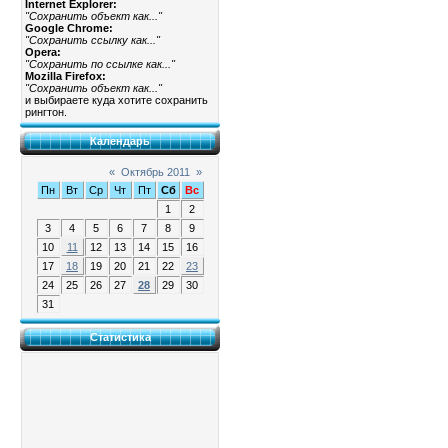
Internet Explorer:
"Сохранить объект как..."
Google Chrome:
"Сохранить ссылку как..."
Opera:
"Сохранить по ссылке как..."
Mozilla Firefox:
"Сохранить объект как..."
и выбираете куда хотите сохранить
рингтон.
Календарь
«
Октябрь 2011
»
Пн
Вт
Ср
Чт
Пт
Сб
Вс
1
2
3
4
5
6
7
8
9
10
11
12
13
14
15
16
17
18
19
20
21
22
23
24
25
26
27
28
29
30
31
Статистика