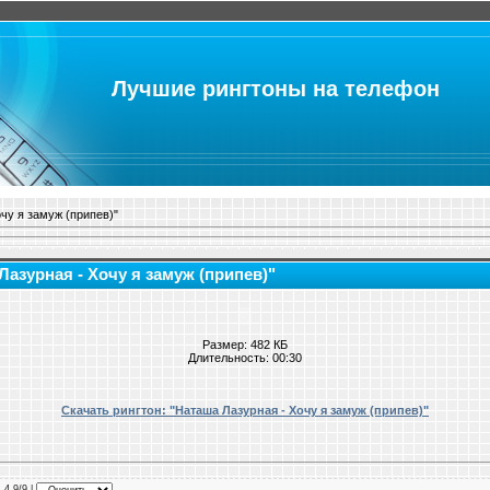
Лучшие рингтоны на телефон
чу я замуж (припев)"
Лазурная - Хочу я замуж (припев)"
Размер: 482 КБ
Длительность: 00:30
Скачать рингтон: "Наташа Лазурная - Хочу я замуж (припев)"
: 4.9/9 |