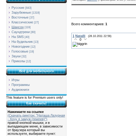
Русские
[843]
Зарубежные
[1319]
Восточные
[37]
Классические
[27]
Всего комментариев
:
1
Шансон
[119]
Саундтреки
[80]
1
Natalli
(28.10.2011 22:56)
На SMS
[40]
0
На будильник
[13]
Новогодние
[12]
Голосовые
[19]
Звуки
[32]
Приколы
[12]
Всё для мобильного
Игры
Программы
Аудиокниги
This feature is for Premium users only!
Как скачать!
Нажимаете на ссылке
(Скачать рингтон: "Наташа Лазурная
- Хочу я замуж (припев)")
правой кнопкой мышки, и в
выпадающем меню, в зависимости
от браузера который вы
используете, выбираете пункт: