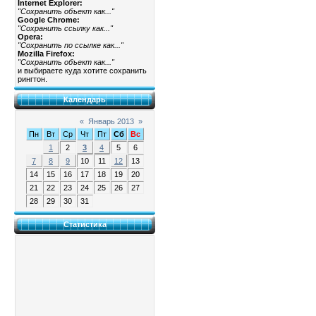
Internet Explorer:
"Сохранить объект как..."
Google Chrome:
"Сохранить ссылку как..."
Opera:
"Сохранить по ссылке как..."
Mozilla Firefox:
"Сохранить объект как..."
и выбираете куда хотите сохранить
рингтон.
Календарь
«
Январь 2013
»
Пн
Вт
Ср
Чт
Пт
Сб
Вс
1
2
3
4
5
6
7
8
9
10
11
12
13
14
15
16
17
18
19
20
21
22
23
24
25
26
27
28
29
30
31
Статистика