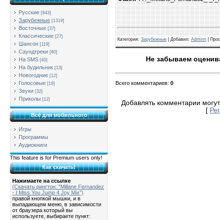
Русские
[843]
Зарубежные
[1319]
Восточные
[37]
Классические
[27]
Категория
:
Зарубежные
| Добавил:
Adminn
|
Про
Шансон
[119]
Саундтреки
[80]
Не забываем оценива
На SMS
[40]
На будильник
[13]
Новогодние
[12]
Всего комментариев
:
0
Голосовые
[19]
Звуки
[32]
Приколы
[12]
Добавлять комментарии могут
[
Ре
Всё для мобильного
Игры
Программы
Аудиокниги
This feature is for Premium users only!
Как скачать!
Нажимаете на ссылке
(Скачать рингтон: "Millane Fernandez
- I Miss You Jump 4 Joy Mix")
правой кнопкой мышки, и в
выпадающем меню, в зависимости
от браузера который вы
используете, выбираете пункт: