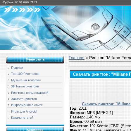
Суббота, 08.08.2026, 21:21
Главная
» Рингтон "Millane Fern
Меню сайта
Главная
Скачать рингтон: "Millane F
Top 100 Рингтонов
Музыка на телефон
ХИТовые рингтоны
Рингтоны пользователей
Заказать рингтон
Скачать рингтон: "Millane
Информация о сайте
Год:
2011
Игры для Android
Формат:
MP3 [MPEG-1]
Размер:
1.46 Мб
Каталог статей
Время:
00:59 мин
Качество:
192 Кбит/с [CBR] (Ster
Файл:
77._Millane_Fernandez_-_I
Категории