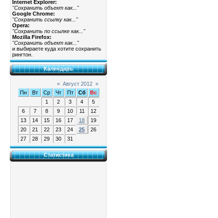
Internet Explorer:
"Сохранить объект как..."
Google Chrome:
"Сохранить ссылку как..."
Opera:
"Сохранить по ссылке как..."
Mozilla Firefox:
"Сохранить объект как..."
и выбираете куда хотите сохранить
рингтон.
Календарь
«
Август 2012
»
Пн
Вт
Ср
Чт
Пт
Сб
Вс
1
2
3
4
5
6
7
8
9
10
11
12
13
14
15
16
17
18
19
20
21
22
23
24
25
26
27
28
29
30
31
Статистика