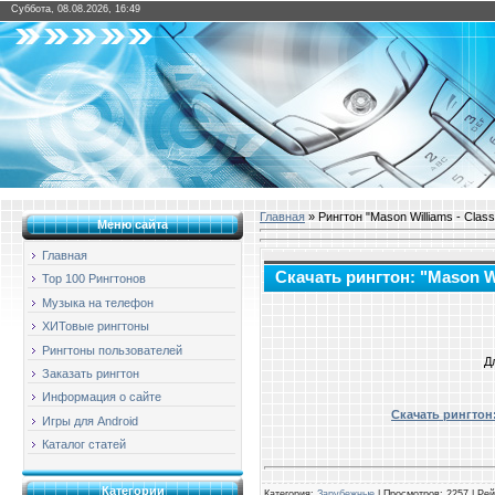
Суббота, 08.08.2026, 16:49
Главная
» Рингтон "Mason Williams - Class
Меню сайта
Главная
Скачать рингтон: "Mason Wi
Top 100 Рингтонов
Музыка на телефон
ХИТовые рингтоны
Рингтоны пользователей
Д
Заказать рингтон
Информация о сайте
Скачать рингтон:
Игры для Android
Каталог статей
Категории
Категория
:
Зарубежные
|
Просмотров
: 2257 |
Рей