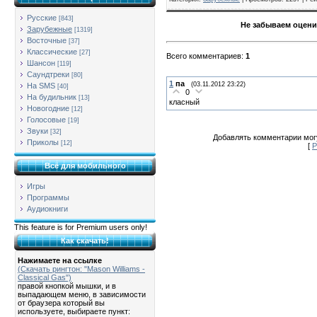
Русские
[843]
Не забываем оцени
Зарубежные
[1319]
Восточные
[37]
Классические
[27]
Всего комментариев
:
1
Шансон
[119]
Саундтреки
[80]
1
па
(03.11.2012 23:22)
На SMS
[40]
0
На будильник
[13]
класный
Новогодние
[12]
Голосовые
[19]
Звуки
[32]
Добавлять комментарии могу
Приколы
[12]
[
Р
Всё для мобильного
Игры
Программы
Аудиокниги
This feature is for Premium users only!
Как скачать!
Нажимаете на ссылке
(Скачать рингтон: "Mason Williams -
Classical Gas")
правой кнопкой мышки, и в
выпадающем меню, в зависимости
от браузера который вы
используете, выбираете пункт: