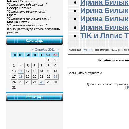
Ирина Билык
Internet Explorer:
"Сохранить объект как..."
Google Chrome:
Ирина Билык 
"Сохранить ссылку как..."
Opera:
Ирина Билык 
"Сохранить по ссылке как..."
Mozilla Firefox:
Ирина Билык 
"Сохранить объект как..."
и выбираете куда хотите сохранить
рингтон.
TIK и Ляпис 
Календарь
«
Октябрь 2011
»
Категория
:
Русские
|
Просмотров
: 8210 |
Рейтинг
Пн
Вт
Ср
Чт
Пт
Сб
Вс
Не забываем оцени
1
2
3
4
5
6
7
8
9
10
11
12
13
14
15
16
Всего комментариев
:
0
17
18
19
20
21
22
23
24
25
26
27
28
29
30
Добавлять комментарии могу
[
Р
31
Статистика