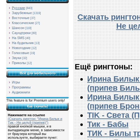
Русские
[843]
Зарубежные
[1319]
Скачать рингтон
Восточные
[37]
Классические
Не це
[27]
Шансон
[119]
Саундтреки
[80]
На SMS
[40]
На будильник
[13]
Новогодние
[12]
Голосовые
[19]
Звуки
[32]
Приколы
[12]
Ещё рингтоны:
Всё для мобильного
Ирина Билык 
Игры
(припев Билы
Программы
Аудиокниги
Ирина Билык 
This feature is for Premium users only!
(припев Брон
Как скачать!
TIK - Света 
Нажимаете на ссылке
(Скачать рингтон: "Ирина Билык и
Тик - Бабы
Тик - Не целуй (припев)")
правой кнопкой мышки, и в
выпадающем меню, в зависимости
ТИК - Билы 
от браузера который вы
используете, выбираете пункт: