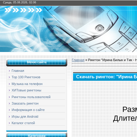
Среда, 05.08.2026, 02:06
Главная
» Рингтон "Ирина Билык и Тик - 
Меню сайта
Главная
Скачать рингтон: "Ирина Б
Top 100 Рингтонов
Музыка на телефон
ХИТовые рингтоны
Рингтоны пользователей
Заказать рингтон
Раз
Информация о сайте
Длител
Игры для Android
Каталог статей
Категории