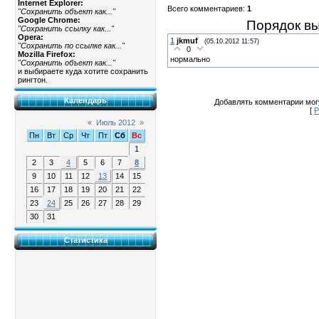
Internet Explorer:
Всего комментариев
:
1
"Сохранить объект как..."
Google Chrome:
Порядок в
"Сохранить ссылку как..."
Opera:
1
jkmuf
(05.10.2012 11:57)
"Сохранить по ссылке как..."
0
Mozilla Firefox:
нормально
"Сохранить объект как..."
и выбираете куда хотите сохранить
рингтон.
Календарь
Добавлять комментарии могу
[
Р
«
Июль 2012
»
Пн
Вт
Ср
Чт
Пт
Сб
Вс
1
2
3
4
5
6
7
8
9
10
11
12
13
14
15
16
17
18
19
20
21
22
23
24
25
26
27
28
29
30
31
Статистика