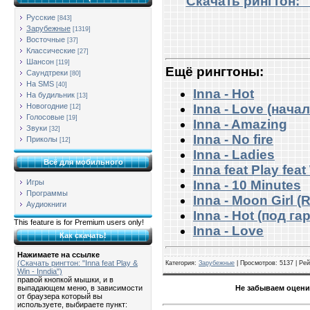
Скачать рингтон: "I
Русские
[843]
Зарубежные
[1319]
Восточные
[37]
Классические
[27]
Шансон
[119]
Ещё рингтоны:
Саундтреки
[80]
На SMS
[40]
Inna - Hot
На будильник
[13]
Новогодние
Inna - Love (начал
[12]
Голосовые
[19]
Inna - Amazing
Звуки
[32]
Inna - No fire
Приколы
[12]
Inna - Ladies
Всё для мобильного
Inna feat Play fea
Игры
Inna - 10 Minutes
Программы
Inna - Moon Girl (
Аудиокниги
Inna - Hot (под г
This feature is for Premium users only!
Inna - Love
Как скачать!
Нажимаете на ссылке
(Скачать рингтон: "Inna feat Play &
Категория
:
Зарубежные
|
Просмотров
: 5137 |
Рей
Win - Inndia")
правой кнопкой мышки, и в
Не забываем оцени
выпадающем меню, в зависимости
от браузера который вы
используете, выбираете пункт: