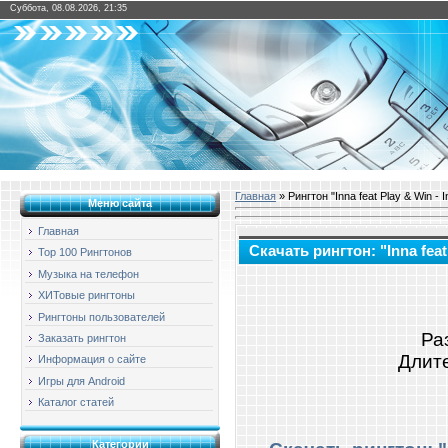
Суббота, 08.08.2026, 21:35
Главная
» Рингтон "Inna feat Play & Win - I
Меню сайта
Главная
Скачать рингтон: "Inna feat 
Top 100 Рингтонов
Музыка на телефон
ХИТовые рингтоны
Рингтоны пользователей
Ра
Заказать рингтон
Длите
Информация о сайте
Игры для Android
Каталог статей
Категории