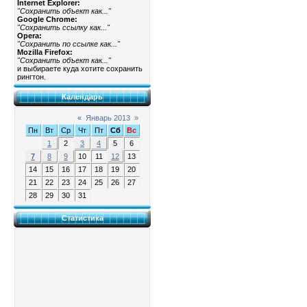
Internet Explorer:
"Сохранить объект как..."
Google Chrome:
"Сохранить ссылку как..."
Opera:
"Сохранить по ссылке как..."
Mozilla Firefox:
"Сохранить объект как..."
и выбираете куда хотите сохранить
рингтон.
Календарь
«
Январь 2013
»
Пн
Вт
Ср
Чт
Пт
Сб
Вс
1
2
3
4
5
6
7
8
9
10
11
12
13
14
15
16
17
18
19
20
21
22
23
24
25
26
27
28
29
30
31
Статистика