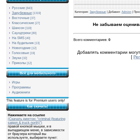
Русские
[843]
Категория
:
Зарубежные
| Добавил:
Adminn
|
Про
Зарубежные
[1319]
Восточные
[37]
Классические
[27]
Не забываем оценива
Шансон
[119]
Саундтреки
[80]
На SMS
[40]
Всего комментариев
:
0
На будильник
[13]
Новогодние
[12]
Добавлять комментарии могут
Голосовые
[19]
[
Ре
Звуки
[32]
Приколы
[12]
Всё для мобильного
Игры
Программы
Аудиокниги
This feature is for Premium users only!
Как скачать!
Нажимаете на ссылке
(Скачать рингтон: "criminal (featuring
saigon & truck north)")
правой кнопкой мышки, и в
выпадающем меню, в зависимости
от браузера который вы
используете, выбираете пункт: