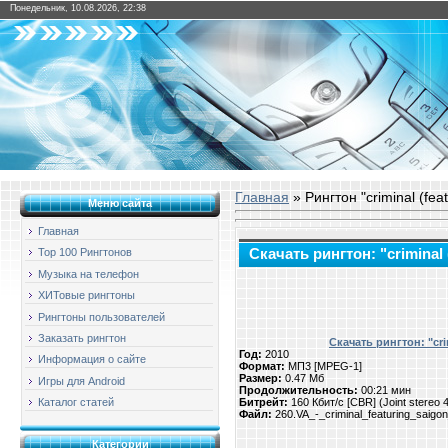
Понедельник, 10.08.2026, 22:38
Главная
» Рингтон "criminal (feat
Меню сайта
Главная
Скачать рингтон: "criminal (
Top 100 Рингтонов
Музыка на телефон
ХИТовые рингтоны
Рингтоны пользователей
Заказать рингтон
Скачать рингтон: "crim
Год:
2010
Информация о сайте
Формат:
МП3 [MPEG-1]
Размер:
0.47 Мб
Игры для Android
Продолжительность:
00:21 мин
Битрейт:
160 Кбит/с [CBR] (Joint stereo
Каталог статей
Файл:
260.VA_-_criminal_featuring_saigo
Категории