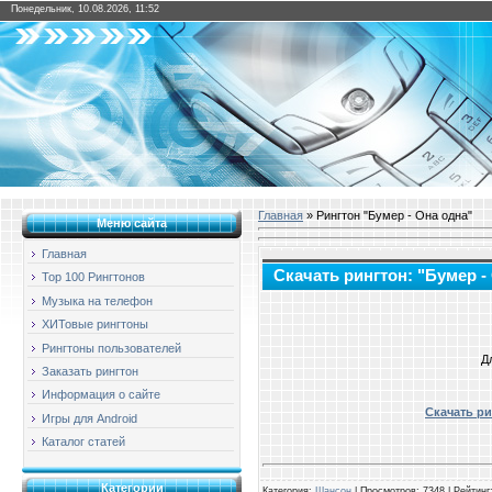
Понедельник, 10.08.2026, 11:52
Главная
» Рингтон "Бумер - Она одна"
Меню сайта
Главная
Скачать рингтон: "Бумер -
Top 100 Рингтонов
Музыка на телефон
ХИТовые рингтоны
Рингтоны пользователей
Д
Заказать рингтон
Информация о сайте
Скачать ри
Игры для Android
Каталог статей
Категории
Категория
:
Шансон
|
Просмотров
: 7348 |
Рейтинг