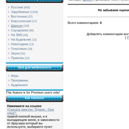
Русские
[843]
Не забываем оцени
Зарубежные
[1319]
Восточные
[37]
Классические
[27]
Всего комментариев
:
0
Шансон
[119]
Саундтреки
[80]
Добавлять комментарии могу
На SMS
[40]
[
Р
На будильник
[13]
Новогодние
[12]
Голосовые
[19]
Звуки
[32]
Приколы
[12]
Всё для мобильного
Игры
Программы
Аудиокниги
This feature is for Premium users only!
Как скачать!
Нажимаете на ссылке
(Скачать рингтон: "Бумер - Она
одна")
правой кнопкой мышки, и в
выпадающем меню, в зависимости
от браузера который вы
используете, выбираете пункт: