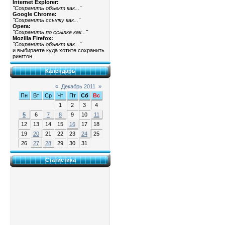
Internet Explorer:
"Сохранить объект как..."
Google Chrome:
"Сохранить ссылку как..."
Opera:
"Сохранить по ссылке как..."
Mozilla Firefox:
"Сохранить объект как..."
и выбираете куда хотите сохранить
рингтон.
Календарь
«
Декабрь 2011
»
Пн
Вт
Ср
Чт
Пт
Сб
Вс
1
2
3
4
5
6
7
8
9
10
11
12
13
14
15
16
17
18
19
20
21
22
23
24
25
26
27
28
29
30
31
Статистика