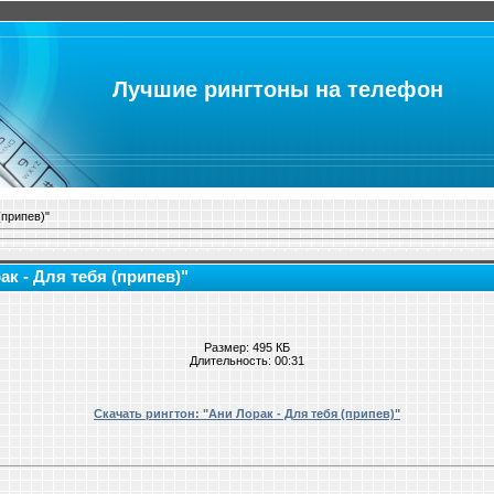
Лучшие рингтоны на телефон
(припев)"
ак - Для тебя (припев)"
Размер: 495 КБ
Длительность: 00:31
Скачать рингтон: "Ани Лорак - Для тебя (припев)"