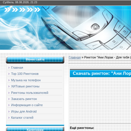
Суббота, 08.08.2026, 21:23
Главная
» Рингтон "Ани Лорак - Для тебя 
Меню сайта
Главная
Скачать рингтон: "Ани Лор
Top 100 Рингтонов
Музыка на телефон
ХИТовые рингтоны
Рингтоны пользователей
Заказать рингтон
Информация о сайте
Игры для Android
Каталог статей
Ещё рингтоны:
Категории