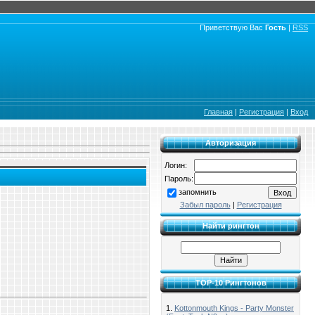
Приветствую Вас
Гость
|
RSS
Главная
|
Регистрация
|
Вход
Авторизация
Логин:
Пароль:
запомнить
Забыл пароль
|
Регистрация
Найти рингтон
TOP-10 Рингтонов
1.
Kottonmouth Kings - Party Monster