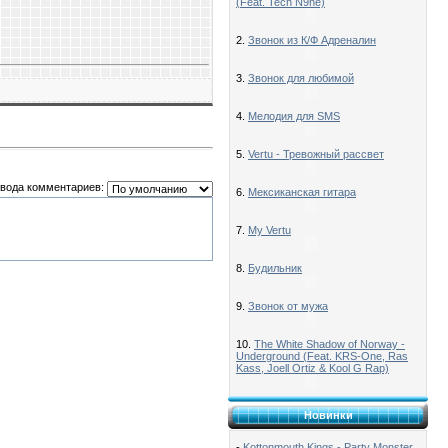
(Feat. Tech N9ne)
2.
Звонок из К/Ф Адреналин
3.
Звонок для любимой
4.
Мелодия для SMS
5.
Vertu - Тревожный рассвет
вода комментариев:
6.
Мексиканская гитара
7.
My Vertu
8.
Будильник
9.
Звонок от мужа
10.
The White Shadow of Norway -
Underground (Feat. KRS-One, Ras
Kass, Joell Ortiz & Kool G Rap)
Новинки
-
Kottonmouth Kings - Party Monster