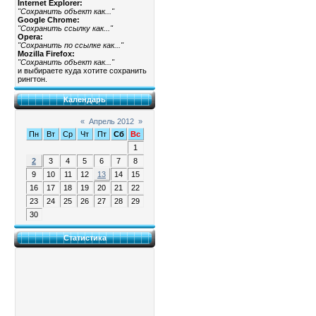
Internet Explorer:
"Сохранить объект как..."
Google Chrome:
"Сохранить ссылку как..."
Opera:
"Сохранить по ссылке как..."
Mozilla Firefox:
"Сохранить объект как..."
и выбираете куда хотите сохранить
рингтон.
Календарь
«
Апрель 2012
»
Пн
Вт
Ср
Чт
Пт
Сб
Вс
1
2
3
4
5
6
7
8
9
10
11
12
13
14
15
16
17
18
19
20
21
22
23
24
25
26
27
28
29
30
Статистика