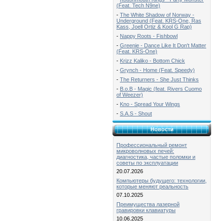
(Feat. Tech N9ne)
-
The White Shadow of Norway -
Underground (Feat. KRS-One, Ras
Kass, Joell Ortiz & Kool G Rap)
-
Nappy Roots - Fishbowl
-
Greenie - Dance Like It Don't Matter
(Feat. KRS-One)
-
Krizz Kaliko - Bottom Chick
-
Grynch - Home (Feat. Speedy)
-
The Returners - She Just Thinks
-
B.o.B - Magic (feat. Rivers Cuomo
of Weezer)
-
Kno - Spread Your Wings
-
S.A.S - Shout
Новости
Профессиональный ремонт
микроволновых печей:
диагностика, частые поломки и
советы по эксплуатации
20.07.2026
Компьютеры будущего: технологии,
которые меняют реальность
07.10.2025
Преимущества лазерной
гравировки клавиатуры
10.06.2025