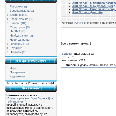
Ани Лорак - С первого взгляд
Ани Лорак - Я буду солнцем д
Русские
[843]
Ани Лорак - Спроси моё серд
Зарубежные
[1319]
Ани Лорак - Для тебя
Восточные
[37]
Классические
[27]
Шансон
Категория
:
Русские
|
Просмотров
: 8310 |
Рейтинг
[119]
Саундтреки
[80]
На SMS
[40]
На будильник
[13]
Новогодние
[12]
Всего комментариев
:
1
Голосовые
[19]
Звуки
[32]
Приколы
[12]
1
люси
(11.05.2012 13:09)
0
как скачивать???
Всё для мобильного
Ответ
: Правой кнопкой мышки на с
Игры
Программы
Аудиокниги
This feature is for Premium users only!
Как скачать!
Нажимаете на ссылке
(Скачать рингтон: "Ани Лорак - Для
тебя (припев)")
правой кнопкой мышки, и в
выпадающем меню, в зависимости
от браузера который вы
используете, выбираете пункт: