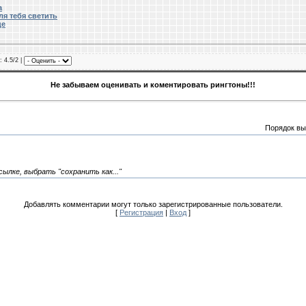
а
ля тебя светить
це
: 4.5/2 |
Не забываем оценивать и коментировать рингтоны!!!
Порядок вы
сылке, выбрать "сохранить как..."
Добавлять комментарии могут только зарегистрированные пользователи.
[
Регистрация
|
Вход
]