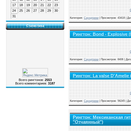
17
18
19
20
21
22
23
24
25
26
27
28
29
30
31
Категория:
Саундтреки
|
Просмотров: 43418 | Да
Статистика
Рингтон: Bond - Explosive
Категория:
Саундтреки
|
Просмотров: 8406 | Дат
Рингтон: Lа valse D'Ameli
Всего рингтонов:
2553
Всего комментариев:
3187
Категория:
Саундтреки
|
Просмотров: 56245 | Да
Рингтон: Мексиканская ги
"Отчаянный")