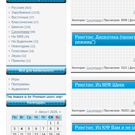
Русские
[843]
Зарубежные
[1319]
Восточные
[37]
Категория:
Саундтреки
|
Просмотров: 8058 | Дат
Классические
[27]
Шансон
[119]
Саундтреки
[80]
Рингтон: Дискотека (проиг
На SMS
[40]
режима")
На будильник
[13]
Новогодние
[12]
Голосовые
[19]
Звуки
[32]
Приколы
[12]
Категория:
Саундтреки
|
Просмотров: 5221 | Дат
Всё для мобильного
Игры
Рингтон: Из М/Ф Шрек
Программы
Аудиокниги
This feature is for Premium users only!
Календарь
Категория:
Саундтреки
|
Просмотров: 56203 | Да
«
Август 2026
»
Пн
Вт
Ср
Чт
Пт
Сб
Вс
1
2
Рингтон: Из К/Ф Вам и не
3
4
5
6
7
8
9
10
11
12
13
14
15
16