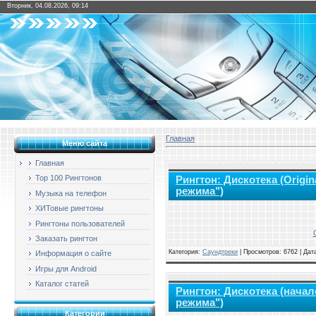
Вторник, 04.08.2026, 09:14
Главная
Меню сайта
Главная
Top 100 Рингтонов
Рингтон: Дискотека (Origin
режима")
Музыка на телефон
ХИТовые рингтоны
Рингтоны пользователей
Заказать рингтон
Категория:
Саундтреки
|
Просмотров: 6762 | Дат
Информация о сайте
Игры для Android
Каталог статей
Рингтон: Дискотека (начал
режима")
Категории