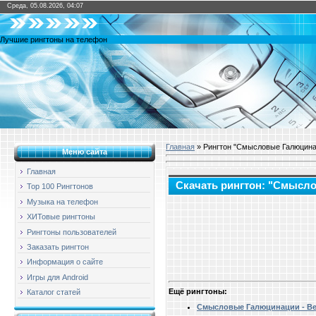
Среда, 05.08.2026, 04:07
Лучшие рингтоны на телефон
Главная
» Рингтон "Смысловые Галюцина
Меню сайта
Главная
Скачать рингтон: "Смысл
Top 100 Рингтонов
Музыка на телефон
ХИТовые рингтоны
Рингтоны пользователей
Заказать рингтон
Информация о сайте
Игры для Android
Ещё рингтоны:
Каталог статей
Смысловые Галюцинации - В