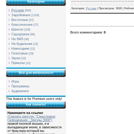
Категории
Категория
:
Русские
|
Просмотров
: 3926 |
Рейтинг
Русские
[843]
Зарубежные
[1319]
Восточные
[37]
Классические
[27]
Шансон
[119]
Всего комментариев
:
0
Саундтреки
[80]
На SMS
[40]
На будильник
[13]
Новогодние
[12]
Голосовые
[19]
Звуки
[32]
Приколы
[12]
Всё для мобильного
Игры
Программы
Аудиокниги
This feature is for Premium users only!
Как скачать!
Нажимаете на ссылке
(Скачать рингтон: "Смысловые
Галюцинации - Звезды 3000")
правой кнопкой мышки, и в
выпадающем меню, в зависимости
от браузера который вы