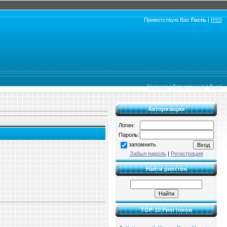
Приветствую Вас
Гость
|
RSS
Главная
|
Регистрация
|
Вход
Авторизация
Логин:
Пароль:
запомнить
Забыл пароль
|
Регистрация
Найти рингтон
TOP-10 Рингтонов