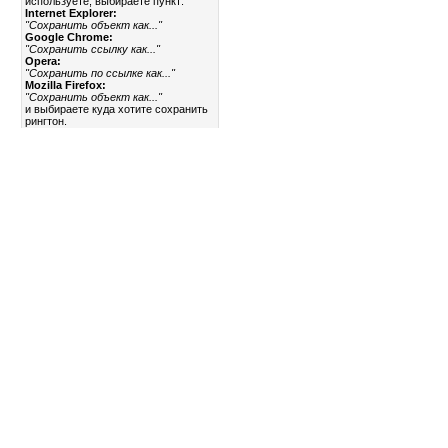
используете, выбираете пункт:
Internet Explorer:
"Сохранить объект как..."
Google Chrome:
"Сохранить ссылку как..."
Opera:
"Сохранить по ссылке как..."
Mozilla Firefox:
"Сохранить объект как..."
и выбираете куда хотите сохранить
рингтон.
Календарь
«
Август 2009
»
Пн
Вт
Ср
Чт
Пт
Сб
Вс
1
2
3
4
5
6
7
8
9
10
11
12
13
14
15
16
17
18
19
20
21
22
23
24
25
26
27
28
29
30
31
Статистика