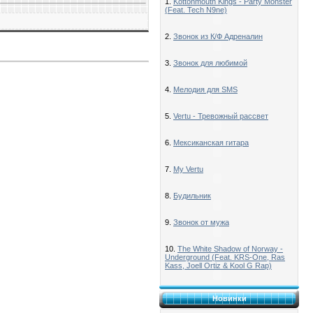
1.
Kottonmouth Kings - Party Monster
(Feat. Tech N9ne)
2.
Звонок из К/Ф Адреналин
3.
Звонок для любимой
4.
Мелодия для SMS
5.
Vertu - Тревожный рассвет
6.
Мексиканская гитара
7.
My Vertu
8.
Будильник
9.
Звонок от мужа
10.
The White Shadow of Norway -
Underground (Feat. KRS-One, Ras
Kass, Joell Ortiz & Kool G Rap)
Новинки