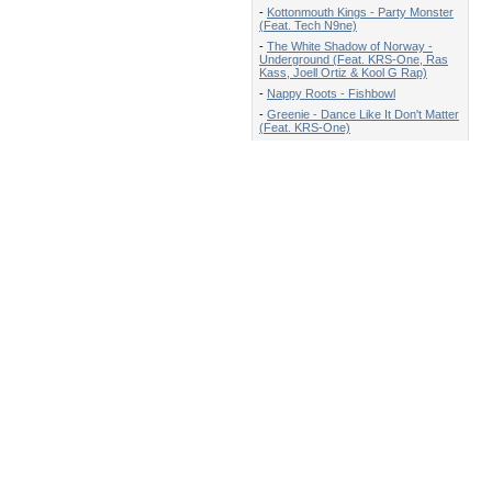
-
Kottonmouth Kings - Party Monster
(Feat. Tech N9ne)
-
The White Shadow of Norway -
Underground (Feat. KRS-One, Ras
Kass, Joell Ortiz & Kool G Rap)
-
Nappy Roots - Fishbowl
-
Greenie - Dance Like It Don't Matter
(Feat. KRS-One)
-
Krizz Kaliko - Bottom Chick
-
Grynch - Home (Feat. Speedy)
-
The Returners - She Just Thinks
-
B.o.B - Magic (feat. Rivers Cuomo
of Weezer)
-
Kno - Spread Your Wings
-
S.A.S - Shout
Новости
Профессиональный ремонт
микроволновых печей:
диагностика, частые поломки и
советы по эксплуатации
20.07.2026
Компьютеры будущего: технологии,
которые меняют реальность
07.10.2025
Преимущества лазерной
гравировки клавиатуры