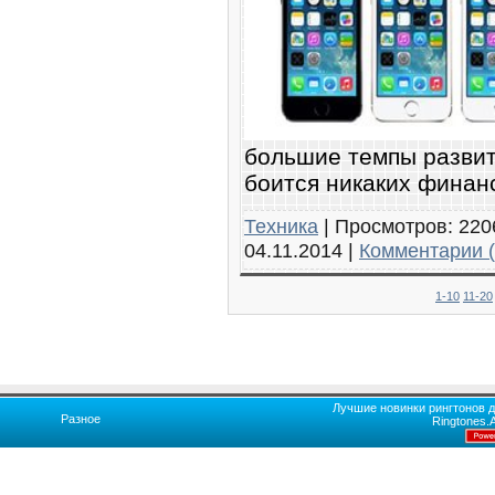
большие темпы развит
боится никаких финан
Техника
|
Просмотров:
220
04.11.2014
|
Комментарии (
1-10
11-20
Лучшие новинки рингтонов д
Разное
Ringtones.