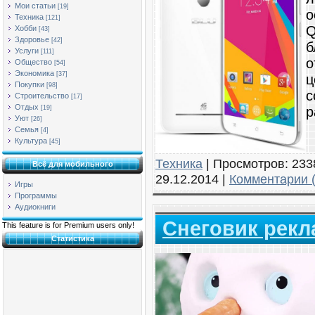
Мои статьи
[19]
о
Техника
[121]
Q
Хобби
[43]
Здоровье
[42]
б
Услуги
[111]
о
Общество
[54]
Экономика
[37]
ц
Покупки
[98]
с
Строительство
[17]
Отдых
р
[19]
Уют
[26]
Семья
[4]
Культура
[45]
Техника
|
Просмотров:
233
Всё для мобильного
29.12.2014
|
Комментарии (
Игры
Программы
Аудиокниги
Снеговик рек
This feature is for Premium users only!
Статистика