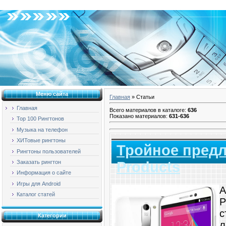
Воскресенье, 09.08.2026, 18:26
Меню сайта
Главная
»
Статьи
Главная
Всего материалов в каталоге
:
636
Показано материалов
:
631-636
Top 100 Рингтонов
Музыка на телефон
ХИТовые рингтоны
Тройное предл
Рингтоны пользователей
Заказать рингтон
Products
Информация о сайте
Игры для Android
А
Каталог статей
P
с
Категории
л